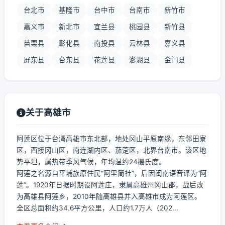
台北市
基隆市
台中市
台南市
新竹市
嘉义市
新北市
宜兰县
桃园县
新竹县
苗栗县
彰化县
南投县
云林县
嘉义县
屏东县
台东县
花莲县
澎湖县
金门县
关于高雄市
阿莲区位于台湾高雄市东北部，地处冈山平原南缘，东邻田寮
区，西接冈山区，南连湖内区、茄萣区，北界台南市。该区地
势平坦，属热带季风气候，年均温约24摄氏度。
阿莲之名源自平埔族原住民“阿里简社”，后因闽南语音译为“阿
莲”。1920年日据时期设阿莲庄，隶属高雄州冈山郡，战后改
为高雄县阿莲乡，2010年随高雄县并入高雄市成为阿莲区。
全区总面积约34.6平方公里，人口约1.7万人（202...