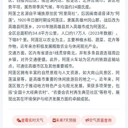
区，西接冈山区，南连湖内区、茄萣区，北界台南市。该区地
势平坦，属热带季风气候，年均温约24摄氏度。
阿莲之名源自平埔族原住民“阿里简社”，后因闽南语音译为“阿
莲”。1920年日据时期设阿莲庄，隶属高雄州冈山郡，战后改为
高雄县阿莲乡，2010年随高雄县并入高雄市成为阿莲区。
全区总面积约34.6平方公里，人口约1.7万人（2023年数据），
下辖8个里。阿莲区以农业为主，主要种植水稻、蔬菜、花卉等
作物，近年来亦积极发展精致农业与休闲观光产业。
交通方面，区内有省道台1线贯穿南北，并有多条县道连接周边
乡镇，对外交通便捷。此外，阿莲火车站为区内的铁路运输站
点，可通往高雄市区及其他重要城市。
阿莲区拥有丰富的自然景观与人文资源，如大岗山风景区、阿
莲温泉等，是高雄市重要的休闲旅游目的地之一。近年来，阿
莲区致力于推动地方特色产业与观光发展，荣获多项荣誉，包
括“全国十大经典农村”、“农委会农村再生典范社区”等称号，展
现出其在环境保护与经济发展方面的卓越成就。
查看实时天气
未来7天预报
空气质量查询