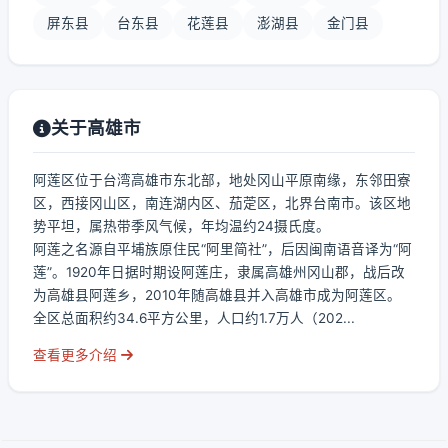
屏东县
台东县
花莲县
澎湖县
金门县
关于高雄市
阿莲区位于台湾高雄市东北部，地处冈山平原南缘，东邻田寮
区，西接冈山区，南连湖内区、茄萣区，北界台南市。该区地
势平坦，属热带季风气候，年均温约24摄氏度。
阿莲之名源自平埔族原住民“阿里简社”，后因闽南语音译为“阿
莲”。1920年日据时期设阿莲庄，隶属高雄州冈山郡，战后改
为高雄县阿莲乡，2010年随高雄县并入高雄市成为阿莲区。
全区总面积约34.6平方公里，人口约1.7万人（202...
查看更多介绍