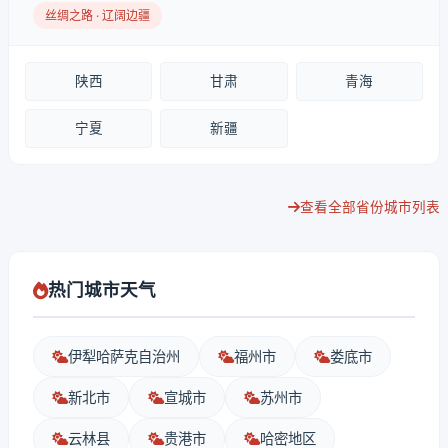
丝绸之路 · 辽阔边疆
陕西
甘肃
青海
宁夏
新疆
查看全部省份城市列表
热门城市天气
伊犁哈萨克自治州
福州市
娄底市
新北市
宣城市
苏州市
云林县
贵港市
哈密地区