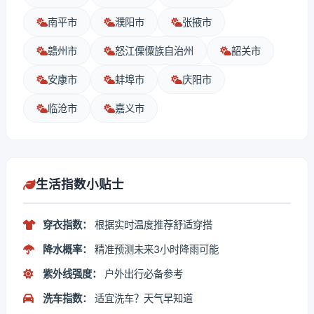
南平市
濮阳市
张掖市
赣州市
怒江傈僳族自治州
韶关市
安康市
蚌埠市
庆阳市
临沧市
嘉义市
生活指数小贴士
穿衣指数：
根据实时温度推荐舒适穿搭
降水概率：
精准预测未来3小时降雨可能
紫外线强度：
户外出行必备参考
洗车指数：
适宜洗车？天气早知道