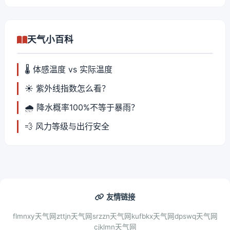
天气小百科
🌡️ 体感温度 vs 实际温度
☀️ 紫外线指数怎么看？
🌧️ 降水概率100%不等于暴雨？
💨 风力等级与出行安全
友情链接
flmnxy天气网
zttjn天气网
srzzn天气网
kufbkx天气网
dpswq天气网
cjklmn天气网