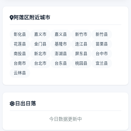
阿莲区附近城市
彰化县
嘉义市
嘉义县
新竹市
新竹县
花莲县
金门县
基隆市
连江县
苗栗县
南投县
新北市
澎湖县
屏东县
台中市
台南市
台北市
台东县
桃园县
宜兰县
云林县
日出日落
今日数据更新中