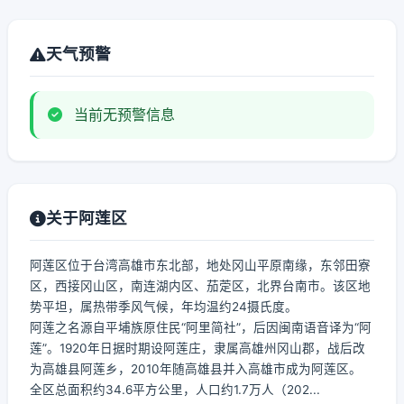
天气预警
当前无预警信息
关于阿莲区
阿莲区位于台湾高雄市东北部，地处冈山平原南缘，东邻田寮
区，西接冈山区，南连湖内区、茄萣区，北界台南市。该区地
势平坦，属热带季风气候，年均温约24摄氏度。
阿莲之名源自平埔族原住民“阿里简社”，后因闽南语音译为“阿
莲”。1920年日据时期设阿莲庄，隶属高雄州冈山郡，战后改
为高雄县阿莲乡，2010年随高雄县并入高雄市成为阿莲区。
全区总面积约34.6平方公里，人口约1.7万人（202...