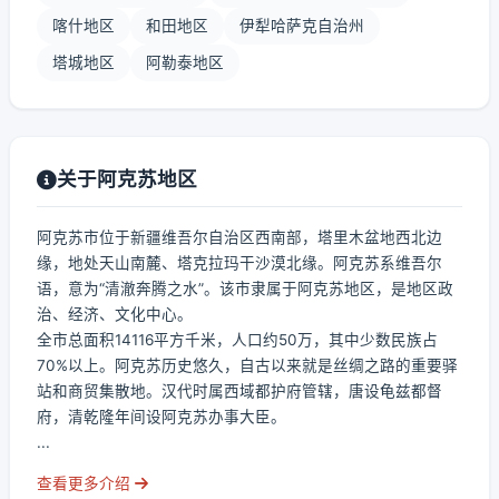
喀什地区
和田地区
伊犁哈萨克自治州
塔城地区
阿勒泰地区
关于阿克苏地区
阿克苏市位于新疆维吾尔自治区西南部，塔里木盆地西北边
缘，地处天山南麓、塔克拉玛干沙漠北缘。阿克苏系维吾尔
语，意为“清澈奔腾之水”。该市隶属于阿克苏地区，是地区政
治、经济、文化中心。
全市总面积14116平方千米，人口约50万，其中少数民族占
70%以上。阿克苏历史悠久，自古以来就是丝绸之路的重要驿
站和商贸集散地。汉代时属西域都护府管辖，唐设龟兹都督
府，清乾隆年间设阿克苏办事大臣。
...
查看更多介绍