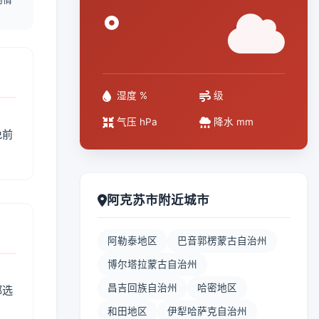
°
湿度 %
级
气压 hPa
降水 mm
免前
阿克苏市附近城市
阿勒泰地区
巴音郭楞蒙古自治州
博尔塔拉蒙古自治州
昌吉回族自治州
哈密地区
部选
和田地区
伊犁哈萨克自治州