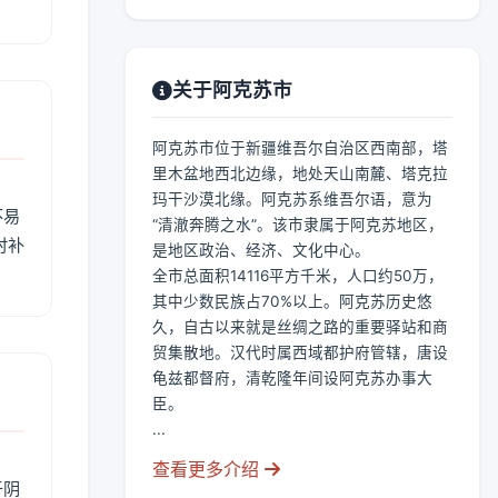
关于阿克苏市
阿克苏市位于新疆维吾尔自治区西南部，塔
里木盆地西北边缘，地处天山南麓、塔克拉
玛干沙漠北缘。阿克苏系维吾尔语，意为
不易
“清澈奔腾之水”。该市隶属于阿克苏地区，
时补
是地区政治、经济、文化中心。
全市总面积14116平方千米，人口约50万，
其中少数民族占70%以上。阿克苏历史悠
久，自古以来就是丝绸之路的重要驿站和商
贸集散地。汉代时属西域都护府管辖，唐设
龟兹都督府，清乾隆年间设阿克苏办事大
臣。
...
查看更多介绍
于阴