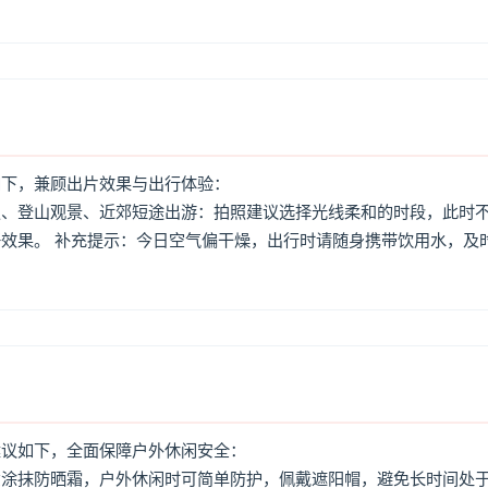
如下，兼顾出片效果与出行体验：
照、登山观景、近郊短途出游：拍照建议选择光线柔和的时段，此时
效果。 补充提示：今日空气偏干燥，出行时请随身携带饮用水，及
建议如下，全面保障户外休闲安全：
意涂抹防晒霜，户外休闲时可简单防护，佩戴遮阳帽，避免长时间处