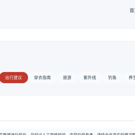
首
出行建议
穿衣指南
旅游
紫外线
钓鱼
养
气数据进行优化，并经过人工审核校验。内容仅供参考，请结合自身实际情况