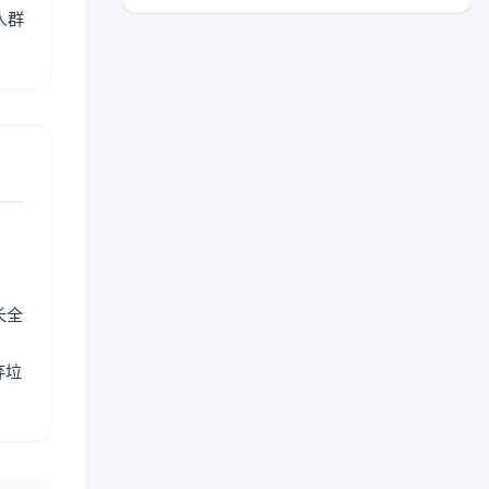
人群
长全
弃垃