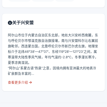
关于兴安盟
阿尔山市位于内蒙古自治区东北部，地处大兴安岭西南麓，东
与呼伦贝尔市鄂温克族自治旗接壤，南与兴安盟科尔沁右翼前
旗毗邻，西连蒙古国，北靠呼伦贝尔市新巴尔虎左旗，地理坐
标介于北纬46°38′—47°37′、东经119°28′—121°23′之间，属
寒温带大陆性季风气候，年均气温约-2.8℃，冬季漫长寒冷，
夏季凉爽湿润。
“阿尔山”系蒙古语“热泉”之意，因境内拥有亚洲最大的地表冷
矿泉群及丰富的...
查看更多介绍