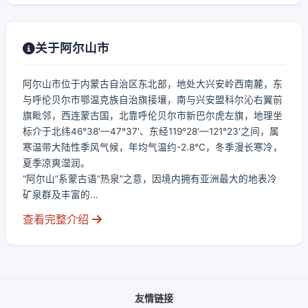
关于阿尔山市
阿尔山市位于内蒙古自治区东北部，地处大兴安岭西南麓，东
与呼伦贝尔市鄂温克族自治旗接壤，南与兴安盟科尔沁右翼前
旗毗邻，西连蒙古国，北靠呼伦贝尔市新巴尔虎左旗，地理坐
标介于北纬46°38′—47°37′、东经119°28′—121°23′之间，属
寒温带大陆性季风气候，年均气温约-2.8℃，冬季漫长寒冷，
夏季凉爽湿润。
“阿尔山”系蒙古语“热泉”之意，因境内拥有亚洲最大的地表冷
矿泉群及丰富的...
查看完整介绍
友情链接