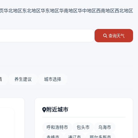
页
华北地区
东北地区
华东地区
华南地区
华中地区
西南地区
西北地区
查询天气
情
养生建议
城市选择
附近城市
呼和浩特市
包头市
乌海市
赤峰市
通辽市
鄂尔多斯市