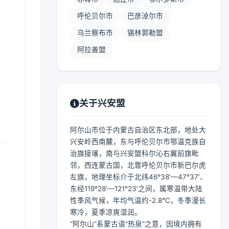
呼伦贝尔市
巴彦淖尔市
乌兰察布市
锡林郭勒盟
阿拉善盟
关于兴安盟
阿尔山市位于内蒙古自治区东北部，地处大
兴安岭西南麓，东与呼伦贝尔市鄂温克族自
治旗接壤，南与兴安盟科尔沁右翼前旗毗
邻，西连蒙古国，北靠呼伦贝尔市新巴尔虎
左旗，地理坐标介于北纬46°38′—47°37′、
东经119°28′—121°23′之间，属寒温带大陆
性季风气候，年均气温约-2.8℃，冬季漫长
寒冷，夏季凉爽湿润。
“阿尔山”系蒙古语“热泉”之意，因境内拥有