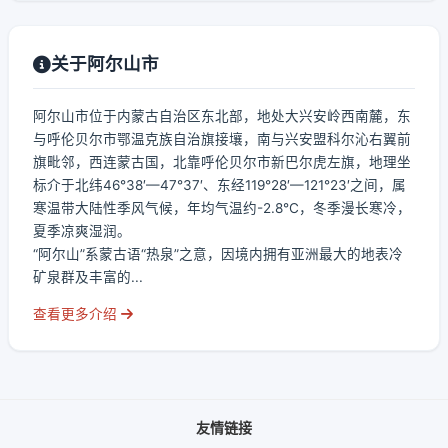
关于阿尔山市
阿尔山市位于内蒙古自治区东北部，地处大兴安岭西南麓，东
与呼伦贝尔市鄂温克族自治旗接壤，南与兴安盟科尔沁右翼前
旗毗邻，西连蒙古国，北靠呼伦贝尔市新巴尔虎左旗，地理坐
标介于北纬46°38′—47°37′、东经119°28′—121°23′之间，属
寒温带大陆性季风气候，年均气温约-2.8℃，冬季漫长寒冷，
夏季凉爽湿润。
“阿尔山”系蒙古语“热泉”之意，因境内拥有亚洲最大的地表冷
矿泉群及丰富的...
查看更多介绍
友情链接