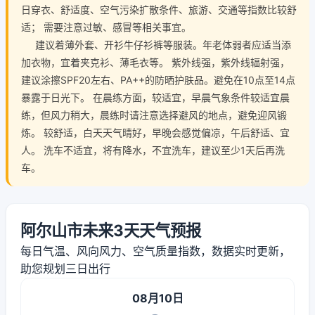
日穿衣、舒适度、空气污染扩散条件、旅游、交通等指数比较舒
适； 需要注意过敏、感冒等相关事宜。
建议着薄外套、开衫牛仔衫裤等服装。年老体弱者应适当添
加衣物，宜着夹克衫、薄毛衣等。 紫外线强，紫外线辐射强，
建议涂擦SPF20左右、PA++的防晒护肤品。避免在10点至14点
暴露于日光下。 在晨练方面，较适宜，早晨气象条件较适宜晨
练，但风力稍大，晨练时请注意选择避风的地点，避免迎风锻
炼。 较舒适，白天天气晴好，早晚会感觉偏凉，午后舒适、宜
人。 洗车不适宜，将有降水，不宜洗车，建议至少1天后再洗
车。
阿尔山市未来3天天气预报
每日气温、风向风力、空气质量指数，数据实时更新，
助您规划三日出行
08月10日