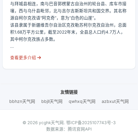
与拜城县相连，南与巴音郭楞蒙古自治州的轮台县、库车市接
壤，西与乌什县毗邻，北与吉尔吉斯斯坦共和国交界。其名称
源自柯尔克孜语“阿克奇”，意为“白色的山崖”。
该县隶属于新疆维吾尔自治区克孜勒苏柯尔克孜自治州，总面
积1.68万平方公里，截至2022年末，全县总人口约4.7万人，
其中柯尔克孜族占多数。
...
查看更多介绍
友情链接
bbhzn天气网
bbjll天气网
qwhxq天气网
azbxut天气网
© 2026 ycghk天气网.
鄂ICP备2025107743号-3
数据来源：腾讯官网API