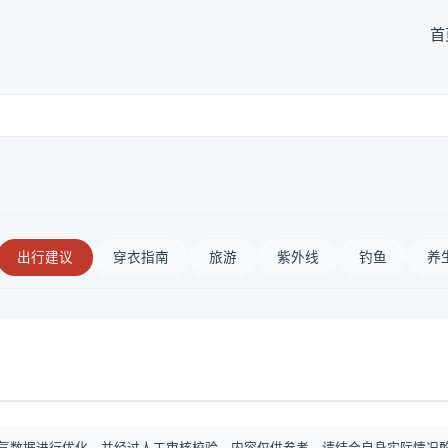
首
出行建议
穿衣指南
旅游
紫外线
钓鱼
养
气数据进行优化，并经过人工审核校验。内容仅供参考，请结合自身实际情况