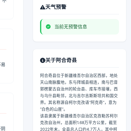
、不
天气预警
当前无预警信息
关于阿合奇县
不易
阿合奇县位于新疆维吾尔自治区西部，地处
天山南脉腹地，东与拜城县相连，南与巴音
郭楞蒙古自治州的轮台县、库车市接壤，西
与乌什县毗邻，北与吉尔吉斯斯坦共和国交
界。其名称源自柯尔克孜语“阿克奇”，意为
“白色的山崖”。
该县隶属于新疆维吾尔自治区克孜勒苏柯尔
克孜自治州，总面积1.68万平方公里，截至
于阴
2022年末，全县总人口约4.7万人，其中柯