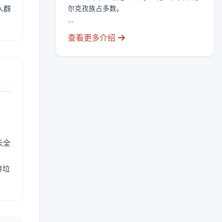
人群
尔克孜族占多数。
...
查看更多介绍
长全
弃垃