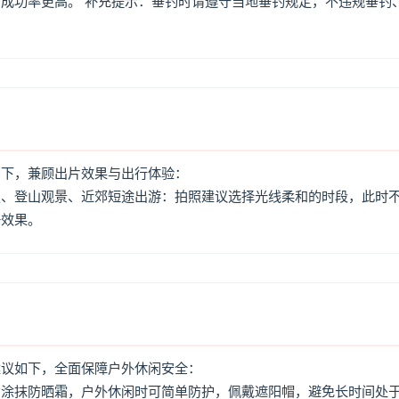
成功率更高。 补充提示：垂钓时请遵守当地垂钓规定，不违规垂钓
如下，兼顾出片效果与出行体验：
照、登山观景、近郊短途出游：拍照建议选择光线柔和的时段，此时
好效果。
建议如下，全面保障户外休闲安全：
意涂抹防晒霜，户外休闲时可简单防护，佩戴遮阳帽，避免长时间处