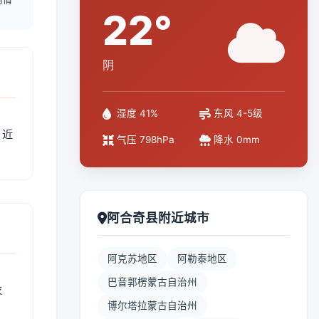
22°
阴
湿度 41%
东风 4-5级
、近
气压 798hPa
降水 0mm
阿合奇县附近城市
阿克苏地区
阿勒泰地区
巴音郭楞蒙古自治州
衣
博尔塔拉蒙古自治州