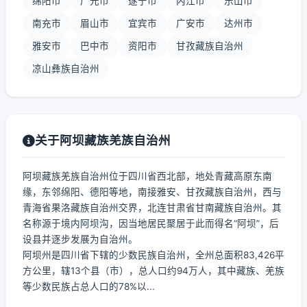
绵阳市
广元市
遂宁市
内江市
乐山市
南充市
眉山市
宜宾市
广安市
达州市
雅安市
巴中市
资阳市
甘孜藏族自治州
凉山彝族自治州
关于阿坝藏族羌族自治州
阿坝藏族羌族自治州位于四川省西北部，地处青藏高原东南
缘，东邻绵阳、德阳等地，南接雅安、甘孜藏族自治州，西与
青海省果洛藏族自治州交界，北连甘肃省甘南藏族自治州。其
名称源于境内阿坝沟，因当地居民聚居于此而得名“阿坝”，后
设县并逐步发展为自治州。
阿坝州是四川省下辖的少数民族自治州，全州总面积83,426平
方公里，辖13个县（市），总人口约94万人，其中藏族、羌族
等少数民族占总人口的78%以...