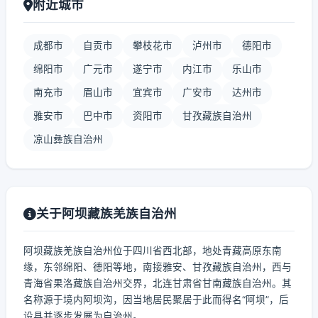
附近城市
成都市
自贡市
攀枝花市
泸州市
德阳市
绵阳市
广元市
遂宁市
内江市
乐山市
南充市
眉山市
宜宾市
广安市
达州市
雅安市
巴中市
资阳市
甘孜藏族自治州
凉山彝族自治州
关于阿坝藏族羌族自治州
阿坝藏族羌族自治州位于四川省西北部，地处青藏高原东南
缘，东邻绵阳、德阳等地，南接雅安、甘孜藏族自治州，西与
青海省果洛藏族自治州交界，北连甘肃省甘南藏族自治州。其
名称源于境内阿坝沟，因当地居民聚居于此而得名“阿坝”，后
设县并逐步发展为自治州。