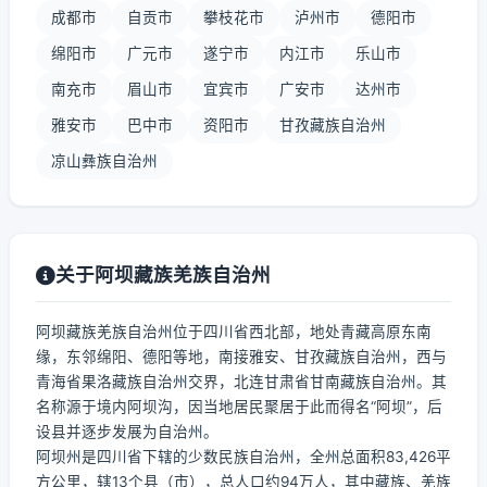
成都市
自贡市
攀枝花市
泸州市
德阳市
绵阳市
广元市
遂宁市
内江市
乐山市
南充市
眉山市
宜宾市
广安市
达州市
雅安市
巴中市
资阳市
甘孜藏族自治州
凉山彝族自治州
关于阿坝藏族羌族自治州
阿坝藏族羌族自治州位于四川省西北部，地处青藏高原东南
缘，东邻绵阳、德阳等地，南接雅安、甘孜藏族自治州，西与
青海省果洛藏族自治州交界，北连甘肃省甘南藏族自治州。其
名称源于境内阿坝沟，因当地居民聚居于此而得名“阿坝”，后
设县并逐步发展为自治州。
阿坝州是四川省下辖的少数民族自治州，全州总面积83,426平
方公里，辖13个县（市），总人口约94万人，其中藏族、羌族