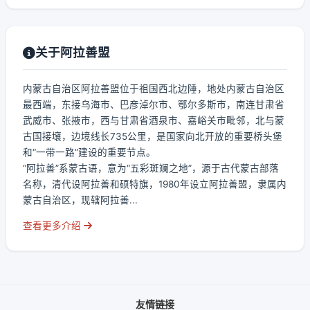
关于阿拉善盟
内蒙古自治区阿拉善盟位于祖国西北边陲，地处内蒙古自治区
最西端，东接乌海市、巴彦淖尔市、鄂尔多斯市，南连甘肃省
武威市、张掖市，西与甘肃省酒泉市、嘉峪关市毗邻，北与蒙
古国接壤，边境线长735公里，是国家向北开放的重要桥头堡
和“一带一路”建设的重要节点。
“阿拉善”系蒙古语，意为“五彩斑斓之地”，源于古代蒙古部落
名称，清代设阿拉善和硕特旗，1980年设立阿拉善盟，隶属内
蒙古自治区，现辖阿拉善...
查看更多介绍
友情链接