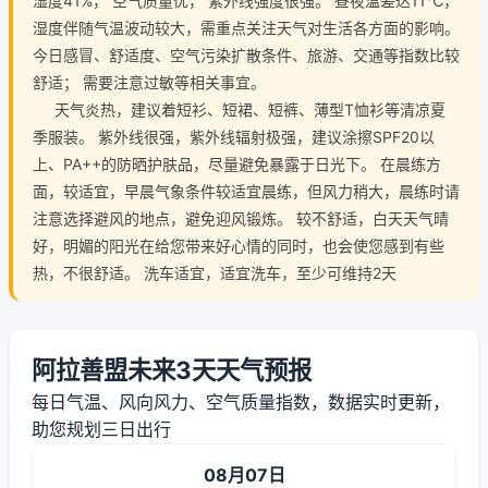
湿度41%， 空气质量优， 紫外线强度很强。 昼夜温差达11℃，
湿度伴随气温波动较大，需重点关注天气对生活各方面的影响。
今日感冒、舒适度、空气污染扩散条件、旅游、交通等指数比较
舒适； 需要注意过敏等相关事宜。
天气炎热，建议着短衫、短裙、短裤、薄型T恤衫等清凉夏
季服装。 紫外线很强，紫外线辐射极强，建议涂擦SPF20以
上、PA++的防晒护肤品，尽量避免暴露于日光下。 在晨练方
面，较适宜，早晨气象条件较适宜晨练，但风力稍大，晨练时请
注意选择避风的地点，避免迎风锻炼。 较不舒适，白天天气晴
好，明媚的阳光在给您带来好心情的同时，也会使您感到有些
热，不很舒适。 洗车适宜，适宜洗车，至少可维持2天
阿拉善盟未来3天天气预报
每日气温、风向风力、空气质量指数，数据实时更新，
助您规划三日出行
08月07日