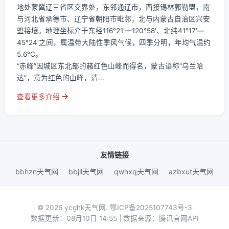
地处蒙冀辽三省区交界处，东邻通辽市，西接锡林郭勒盟，南
与河北省承德市、辽宁省朝阳市毗邻，北与内蒙古自治区兴安
盟接壤。地理坐标介于东经116°21′—120°58′、北纬41°17′—
45°24′之间，属温带大陆性季风气候，四季分明，年均气温约
5.6℃。
“赤峰”因城区东北部的赭红色山峰而得名，蒙古语称“乌兰哈
达”，意为红色的山峰，清...
查看更多介绍
友情链接
bbhzn天气网
bbjll天气网
qwhxq天气网
azbxut天气网
© 2026 ycghk天气网.
鄂ICP备2025107743号-3
数据更新：08月10日 14:55 | 数据来源：腾讯官网API