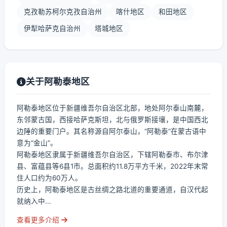
克孜勒苏柯尔克孜自治州
喀什地区
和田地区
伊犁哈萨克自治州
塔城地区
关于阿勒泰地区
阿勒泰地区位于新疆维吾尔自治区北部，地处阿尔泰山南麓，
东邻蒙古国，西接哈萨克斯坦，北与俄罗斯接壤，是中国西北
边陲的重要门户。其名称源自阿尔泰山，“阿勒泰”在蒙古语中
意为“金山”。
阿勒泰地区隶属于新疆维吾尔自治区，下辖阿勒泰市、布尔津
县、富蕴县等6县1市。总面积约11.8万平方千米，2022年末常
住人口约为60万人。
历史上，阿勒泰地区是古丝绸之路北道的重要通道，自汉代起
就纳入中...
查看更多介绍