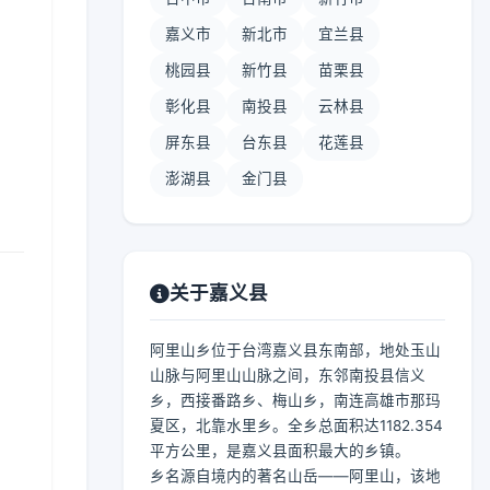
嘉义市
新北市
宜兰县
桃园县
新竹县
苗栗县
彰化县
南投县
云林县
屏东县
台东县
花莲县
澎湖县
金门县
关于嘉义县
阿里山乡位于台湾嘉义县东南部，地处玉山
山脉与阿里山山脉之间，东邻南投县信义
乡，西接番路乡、梅山乡，南连高雄市那玛
夏区，北靠水里乡。全乡总面积达1182.354
平方公里，是嘉义县面积最大的乡镇。
乡名源自境内的著名山岳——阿里山，该地