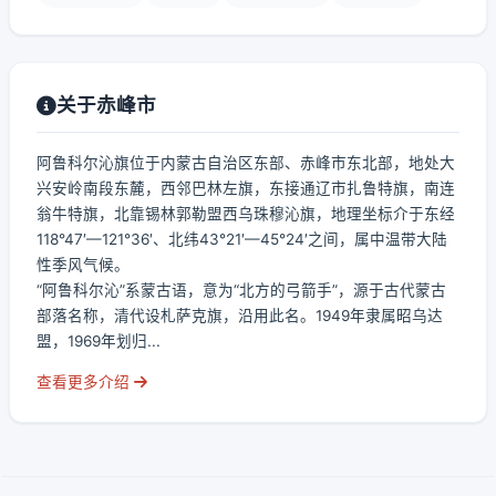
关于赤峰市
阿鲁科尔沁旗位于内蒙古自治区东部、赤峰市东北部，地处大
兴安岭南段东麓，西邻巴林左旗，东接通辽市扎鲁特旗，南连
翁牛特旗，北靠锡林郭勒盟西乌珠穆沁旗，地理坐标介于东经
118°47′—121°36′、北纬43°21′—45°24′之间，属中温带大陆
性季风气候。
“阿鲁科尔沁”系蒙古语，意为“北方的弓箭手”，源于古代蒙古
部落名称，清代设札萨克旗，沿用此名。1949年隶属昭乌达
盟，1969年划归...
查看更多介绍