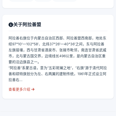
关于阿拉善盟
阿拉善右旗位于内蒙古自治区西部、阿拉善盟西南部，地处东
经97°10′—102°58′、北纬37°26′—40°36′之间，东与阿拉善
左旗接壤，西与甘肃省酒泉市、张掖市毗邻，南连甘肃省武威
市，北与蒙古国交界，边境线长496公里，是内蒙古自治区重
要的沿边旗县之一。
“阿拉善”系蒙古语，意为“五彩斑斓之地”，“右旗”源于清代阿拉
善和硕特旗划分为左、右两翼的建制传统，1961年正式设立阿
拉善右...
查看更多介绍