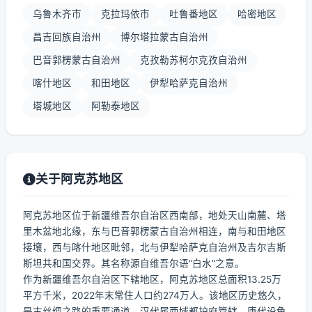
乌鲁木齐市
克拉玛依市
吐鲁番地区
哈密地区
昌吉回族自治州
博尔塔拉蒙古自治州
巴音郭楞蒙古自治州
克孜勒苏柯尔克孜自治州
喀什地区
和田地区
伊犁哈萨克自治州
塔城地区
阿勒泰地区
关于阿克苏地区
阿克苏地区位于新疆维吾尔自治区西南部，地处天山南麓、塔
里木盆地北缘，东与巴音郭楞蒙古自治州相连，南与和田地区
接壤，西与喀什地区毗邻，北与伊犁哈萨克自治州及吉尔吉斯
斯坦共和国交界。其名称源自维吾尔语“白水”之意。
作为新疆维吾尔自治区下辖地区，阿克苏地区总面积13.25万
平方千米，2022年末常住人口约274万人。该地区历史悠久，
是古丝绸之路的重要通道，汉代属西域都护府管辖，唐代设龟