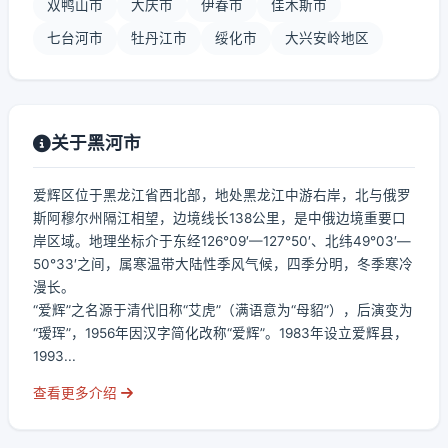
双鸭山市
大庆市
伊春市
佳木斯市
七台河市
牡丹江市
绥化市
大兴安岭地区
关于黑河市
爱辉区位于黑龙江省西北部，地处黑龙江中游右岸，北与俄罗
斯阿穆尔州隔江相望，边境线长138公里，是中俄边境重要口
岸区域。地理坐标介于东经126°09′—127°50′、北纬49°03′—
50°33′之间，属寒温带大陆性季风气候，四季分明，冬季寒冷
漫长。
“爱辉”之名源于清代旧称“艾虎”（满语意为“母貂”），后演变为
“瑷珲”，1956年因汉字简化改称“爱辉”。1983年设立爱辉县，
1993...
查看更多介绍