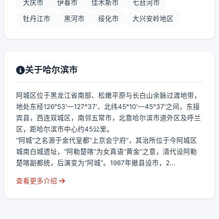
大庆市
伊春市
佳木斯市
七台河市
牡丹江市
黑河市
绥化市
大兴安岭地区
关于哈尔滨市
阿城区位于黑龙江省南部、松嫩平原与长白山余脉过渡地带，
地处东经126°53′—127°37′、北纬45°10′—45°37′之间，东接
宾县，西连双城区，南邻五常市，北靠哈尔滨市道外区及呼兰
区，距哈尔滨市中心约45公里。
“阿城”之名源于金代皇都“上京会宁府”，其治所位于今阿城区
城南白城遗址，“阿勒楚喀”为女真语“黄金”之意，清代设阿勒
楚喀副都统，后演变为“阿城”。1987年撤县设市，2...
查看更多介绍