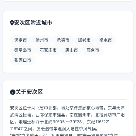
安次区附近城市
保定市
沧州市
承德市
邯郸市
衡水市
秦皇岛市
石家庄市
唐山市
邢台市
张家口市
关于安次区
安次区位于河北省中北部，地处京津走廊核心地带，东与天津
武清区接壤，西邻保定市雄县，南连霸州市，北接廊坊市广阳
区，地理坐标介于北纬39°05′—39°28′、东经116°22′—
116°47′之间，属暖温带半湿润大陆性季风气候。
“安次”之名始于西汉，初置安次县，取“安于次要位置”之意