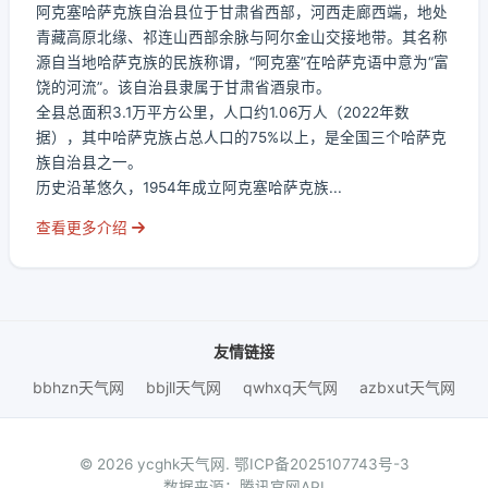
阿克塞哈萨克族自治县位于甘肃省西部，河西走廊西端，地处
青藏高原北缘、祁连山西部余脉与阿尔金山交接地带。其名称
源自当地哈萨克族的民族称谓，“阿克塞”在哈萨克语中意为“富
饶的河流”。该自治县隶属于甘肃省酒泉市。
全县总面积3.1万平方公里，人口约1.06万人（2022年数
据），其中哈萨克族占总人口的75%以上，是全国三个哈萨克
族自治县之一。
历史沿革悠久，1954年成立阿克塞哈萨克族...
查看更多介绍
友情链接
bbhzn天气网
bbjll天气网
qwhxq天气网
azbxut天气网
© 2026 ycghk天气网.
鄂ICP备2025107743号-3
数据来源：腾讯官网API