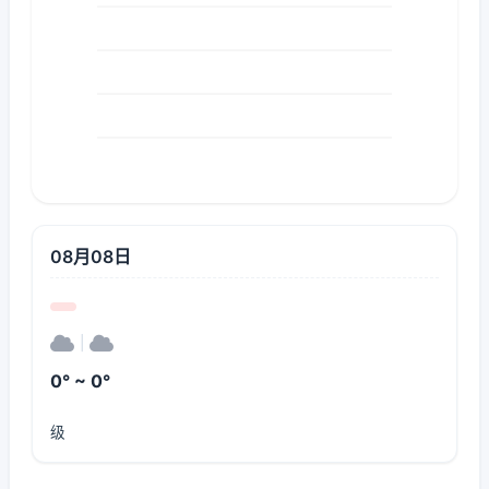
08月08日
|
0° ~ 0°
级