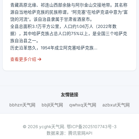
青藏高原北缘、祁连山西部余脉与阿尔金山交接地带。其名称
源自当地哈萨克族的民族称谓，“阿克塞”在哈萨克语中意为“富
饶的河流”。该自治县隶属于甘肃省酒泉市。
全县总面积3.1万平方公里，人口约1.06万人（2022年数
据），其中哈萨克族占总人口的75%以上，是全国三个哈萨克
族自治县之一。
历史沿革悠久，1954年成立阿克塞哈萨克族...
查看更多介绍
友情链接
bbhzn天气网
bbjll天气网
qwhxq天气网
azbxut天气网
© 2026 ycghk天气网.
鄂ICP备2025107743号-3
数据来源：腾讯官网API