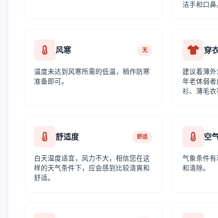
洁手和口鼻
风寒
穿
无
温度未达到风寒所需的低温，稍作防寒
建议着薄外
准备即可。
年老体弱者
衫、薄毛衣
舒适度
空
舒适
白天温度适宜，风力不大，相信您在这
气象条件有
样的天气条件下，应会感到比较清爽和
和清除。
舒适。