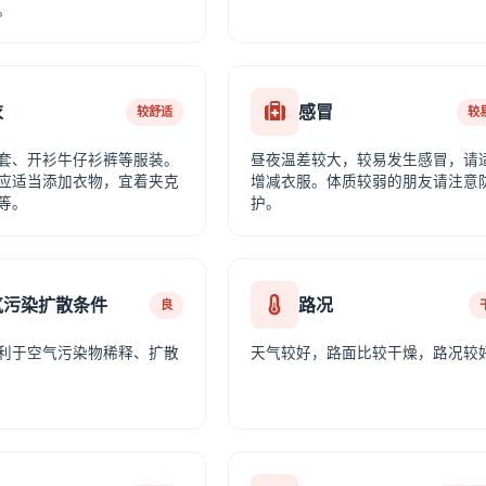
。
衣
感冒
较舒适
较
套、开衫牛仔衫裤等服装。
昼夜温差较大，较易发生感冒，请
应适当添加衣物，宜着夹克
增减衣服。体质较弱的朋友请注意
等。
护。
气污染扩散条件
路况
良
利于空气污染物稀释、扩散
天气较好，路面比较干燥，路况较