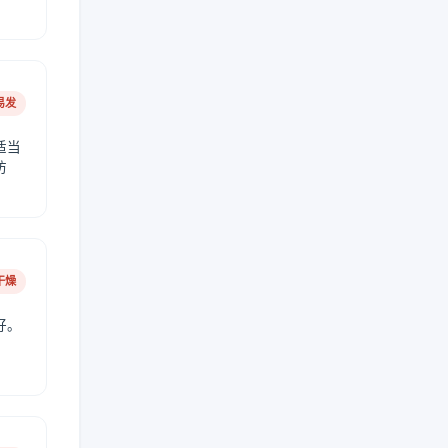
易发
适当
防
干燥
好。