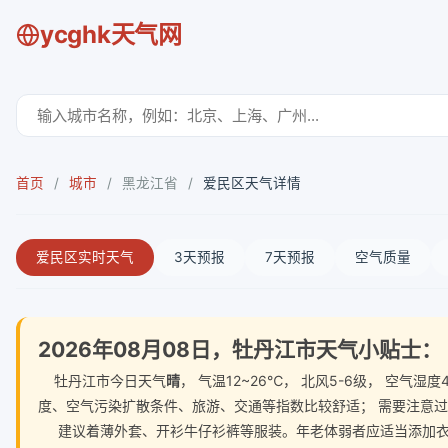
ycghk天气网
首页
/
城市
/
黑龙江省
/
爱民区天气详情
爱民区实时天气
3天预报
7天预报
空气质量
2026年08月08日，牡丹江市天气小贴士：
牡丹江市今日天气
晴
， 气温12~26℃， 北风5-6级， 空
度、空气污染扩散条件、旅游、交通等指数比较舒适； 需要注意
建议着薄外套、开衫牛仔衫裤等服装。年老体弱者应适当添加衣物，