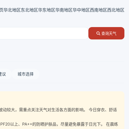
页
华北地区
东北地区
华东地区
华南地区
华中地区
西南地区
西北地区
查询天气
建议
城市选择
随气温波动较大，需重点关注天气对生活各方面的影响。 今日穿衣、舒适
20以上、PA++的防晒护肤品，尽量避免暴露于日光下。 在晨练