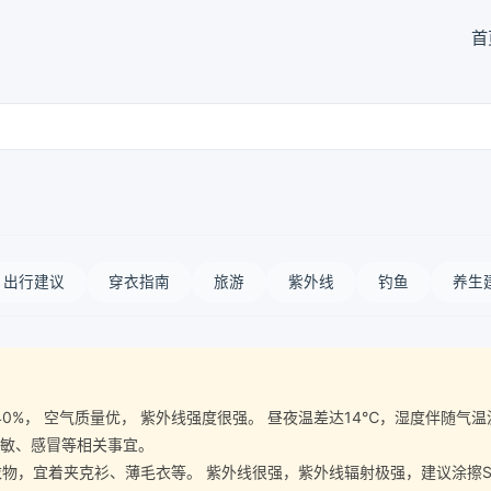
首
出行建议
穿衣指南
旅游
紫外线
钓鱼
养生
气湿度40%， 空气质量优， 紫外线强度很强。 昼夜温差达14℃，湿度伴
过敏、感冒等相关事宜。
宜着夹克衫、薄毛衣等。 紫外线很强，紫外线辐射极强，建议涂擦SPF