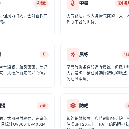
鱼
中暑
较适宜
无中暑
，但风力稍大，会对垂钓产
天气舒适，令人神清气爽的一天，
响。
担心中暑的困扰。
情
晨练
好
较
空气温润，和风飘飘，美好
早晨气象条件较适宜晨练，但风力
来一天接踵而来的好心情。
大，晨练时请注意选择避风的地点
免迎风锻炼。
阳镜
防晒
必要
朗，太阳辐射较强，建议佩
紫外辐射极强，应特别加强防护，
且标注UV380-UV400的
涂擦SPF20以上，PA++的防晒护