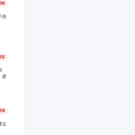
风险
不用
适宜
稍
，避
极强
建议
肤