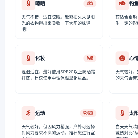
晾晒
钓
适宜
天气不错，适宜晾晒。赶紧把久未见阳
较适合垂钓
光的衣物搬出来吸收一下太阳的味道
生一定的影
吧！
化妆
心
防晒
温湿适宜，最好使用SPF20以上防晒霜
天气较好，
打底，建议使用中性保湿型化妆品。
的天气会带
运动
太
较适宜
天气较好，但因风力稍强，户外可选择
白天天气晴
对风力要求不高的运动，推荐您进行室
戴透射比1级