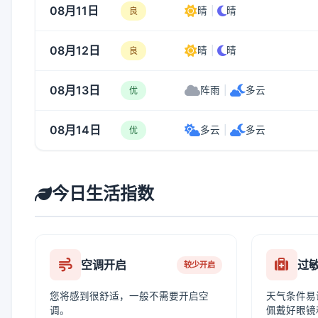
08月11日
晴
|
晴
良
08月12日
晴
|
晴
良
08月13日
阵雨
|
多云
优
08月14日
多云
|
多云
优
今日生活指数
空调开启
过
较少开启
您将感到很舒适，一般不需要开启空
天气条件易
调。
佩戴好眼镜