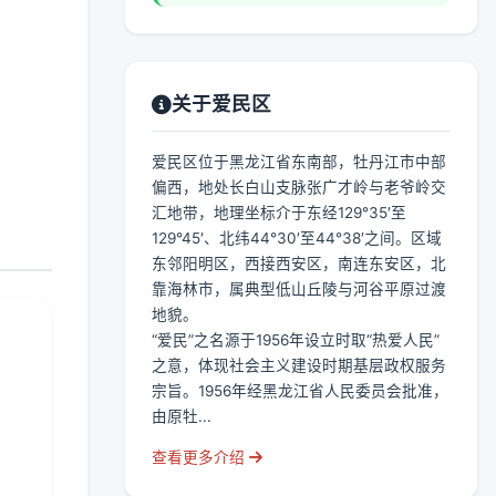
关于爱民区
爱民区位于黑龙江省东南部，牡丹江市中部
偏西，地处长白山支脉张广才岭与老爷岭交
汇地带，地理坐标介于东经129°35′至
129°45′、北纬44°30′至44°38′之间。区域
东邻阳明区，西接西安区，南连东安区，北
靠海林市，属典型低山丘陵与河谷平原过渡
地貌。
“爱民”之名源于1956年设立时取“热爱人民”
之意，体现社会主义建设时期基层政权服务
宗旨。1956年经黑龙江省人民委员会批准，
由原牡...
查看更多介绍