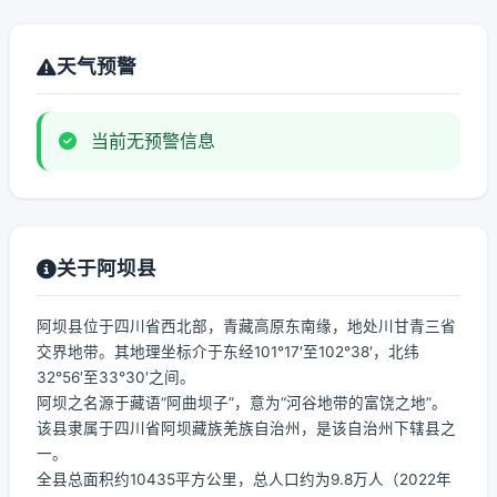
天气预警
当前无预警信息
关于阿坝县
阿坝县位于四川省西北部，青藏高原东南缘，地处川甘青三省
交界地带。其地理坐标介于东经101°17′至102°38′，北纬
32°56′至33°30′之间。
阿坝之名源于藏语“阿曲坝子”，意为“河谷地带的富饶之地”。
该县隶属于四川省阿坝藏族羌族自治州，是该自治州下辖县之
一。
全县总面积约10435平方公里，总人口约为9.8万人（2022年