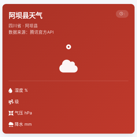
阿坝县天气
:
四川省 · 阿坝县
数据来源：腾讯官方API
°
湿度 %
级
气压 hPa
降水 mm