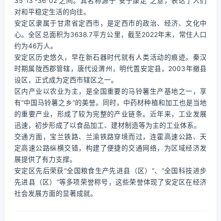
35°13′-36°02′之间。其名称源于“安宁康定”之意，表达了人们
对和平稳定生活的向往。
安定区隶属于甘肃省定西市，是定西市的政治、经济、文化中
心。全区总面积为3638.7平方公里，截至2022年末，常住人口
约为46万人。
安定区历史悠久，早在新石器时代就有人类活动的痕迹。秦汉
时期属陇西郡管辖，唐代设渭州，明代置安定县，2003年撤县
设区，正式成为定西市辖区之一。
区内产业以农业为主，是全国重要的马铃薯生产基地之一，享
有“中国马铃薯之乡”的美誉。同时，中药材种植和加工也是当地
的重要产业，形成了较为完整的产业链条。近年来，工业发展
迅速，初步形成了以食品加工、建材制造等为主的工业体系。
交通方面，宝兰铁路、兰渝铁路穿境而过，连霍高速公路、天
定高速公路纵横交错，构建了便捷的交通网络，为区域经济发
展提供了有力支撑。
安定区先后荣获“全国粮食生产先进县（区）”、“全国科技进步
先进县（区）”等多项荣誉称号，这些荣誉体现了安定区在经济
社会发展方面的显著成就。